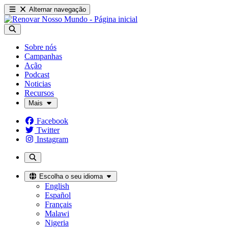
Alternar navegação
Sobre nós
Campanhas
Ação
Podcast
Noticias
Recursos
Mais
Facebook
Twitter
Instagram
Escolha o seu idioma
English
Español
Français
Malawi
Nigeria