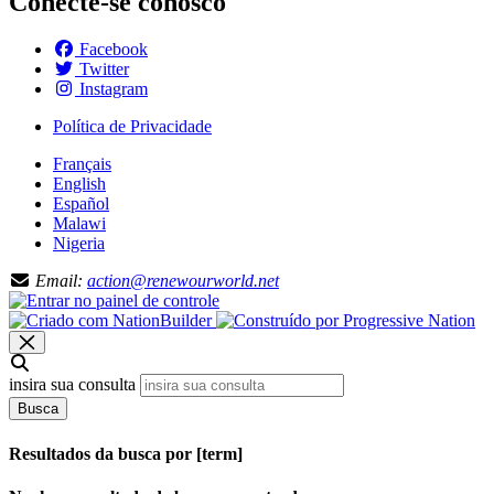
Conecte-se conosco
Facebook
Twitter
Instagram
Política de Privacidade
Français
English
Español
Malawi
Nigeria
Email:
action@renewourworld.net
insira sua consulta
Busca
Resultados da busca por [term]